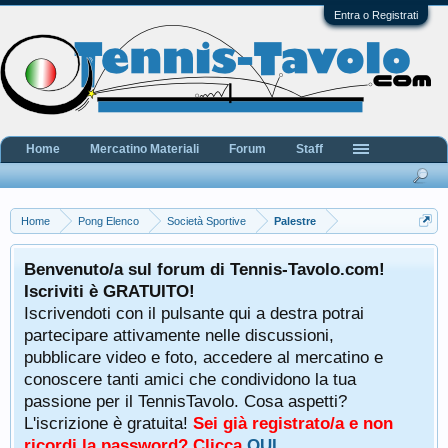
Entra o Registrati
Home
Mercatino Materiali
Forum
Staff
Home
Pong Elenco
Società Sportive
Palestre
Benvenuto/a sul forum di Tennis-Tavolo.com!
Iscriviti è GRATUITO!
Iscrivendoti con il pulsante qui a destra potrai
partecipare attivamente nelle discussioni,
pubblicare video e foto, accedere al mercatino e
conoscere tanti amici che condividono la tua
passione per il TennisTavolo. Cosa aspetti?
L'iscrizione è gratuita!
Sei già registrato/a e non
ricordi la password? Clicca
QUI
.