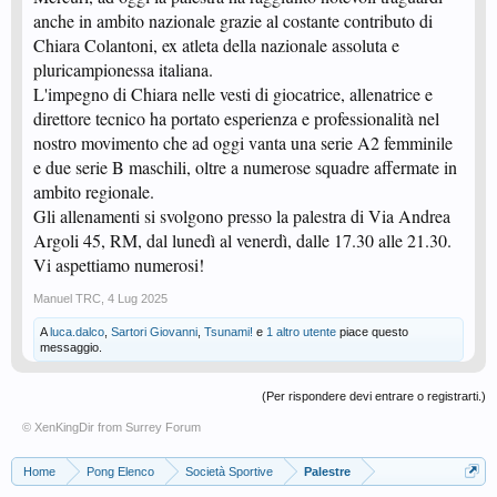
anche in ambito nazionale grazie al costante contributo di
Chiara Colantoni, ex atleta della nazionale assoluta e
pluricampionessa italiana.
L'impegno di Chiara nelle vesti di giocatrice, allenatrice e
direttore tecnico ha portato esperienza e professionalità nel
nostro movimento che ad oggi vanta una serie A2 femminile
e due serie B maschili, oltre a numerose squadre affermate in
ambito regionale.
Gli allenamenti si svolgono presso la palestra di Via Andrea
Argoli 45, RM, dal lunedì al venerdì, dalle 17.30 alle 21.30.
Vi aspettiamo numerosi!
Manuel TRC
,
4 Lug 2025
A
luca.dalco
,
Sartori Giovanni
,
Tsunami!
e
1 altro utente
piace questo
messaggio.
(Per rispondere devi entrare o registrarti.)
© XenKingDir from
Surrey Forum
Home
Pong Elenco
Società Sportive
Palestre