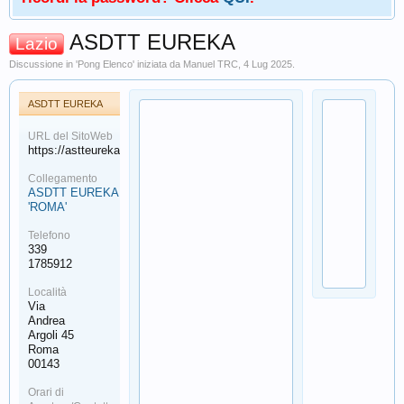
ASDTT EUREKA
Lazio
Discussione in '
Pong Elenco
' iniziata da
Manuel TRC
,
4 Lug 2025
.
ASDTT EUREKA
URL del SitoWeb
https://astteureka.it/
Collegamento
ASDTT EUREKA
'ROMA'
Telefono
339
1785912
Località
Via
Andrea
Argoli 45
Roma
00143
Orari di