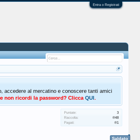
Entra o Registrati
oto, accedere al mercatino e conoscere tanti amici
a e non ricordi la password? Clicca
QUI
.
Puntate:
3
Raccolta:
℗48
Pagati:
℗1
Saldato