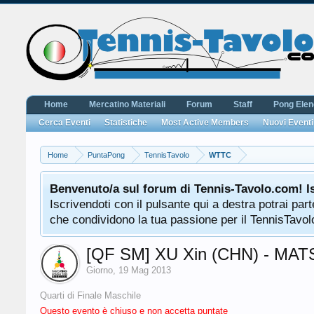
Home
Mercatino Materiali
Forum
Staff
Pong Ele
Cerca Eventi
Statistiche
Most Active Members
Nuovi Eventi
Home
PuntaPong
TennisTavolo
WTTC
Benvenuto/a sul forum di Tennis-Tavolo.com! I
Iscrivendoti con il pulsante qui a destra potrai pa
che condividono la tua passione per il TennisTavolo
[QF SM] XU Xin (CHN) - MAT
Giorno
,
19 Mag 2013
Quarti di Finale Maschile
Questo evento è chiuso e non accetta puntate