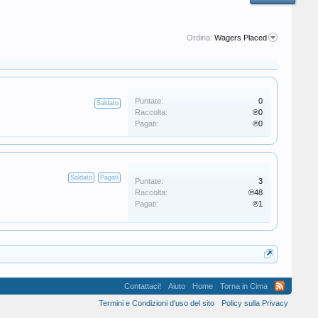
Ordina:
Wagers Placed
Puntate:
0
Saldato
Raccolta:
℗0
Pagati:
℗0
Saldato
Pagati
Puntate:
3
Raccolta:
℗48
Pagati:
℗1
Contattaci!
Aiuto
Home
Torna in Cima
Termini e Condizioni d'uso del sito
Policy sulla Privacy