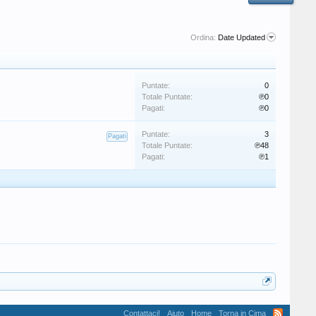
Ordina:
Date Updated
Puntate:
0
Totale Puntate:
℗0
Pagati:
℗0
Puntate:
3
Pagati
Totale Puntate:
℗48
Pagati:
℗1
Contattaci!
Aiuto
Home
Torna in Cima