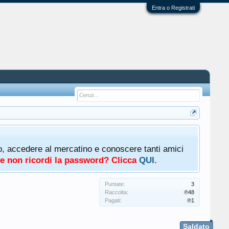
Entra o Registrati
oto, accedere al mercatino e conoscere tanti amici
a e non ricordi la password? Clicca
QUI
.
Puntate:
3
Raccolta:
℗48
Pagati:
℗1
Saldato