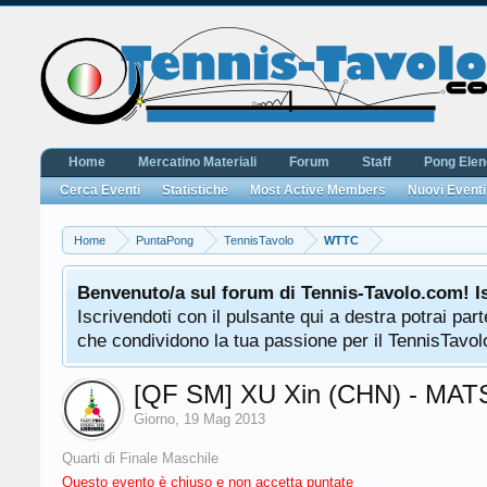
Home
Mercatino Materiali
Forum
Staff
Pong Ele
Cerca Eventi
Statistiche
Most Active Members
Nuovi Eventi
Home
PuntaPong
TennisTavolo
WTTC
Benvenuto/a sul forum di Tennis-Tavolo.com! I
Iscrivendoti con il pulsante qui a destra potrai pa
che condividono la tua passione per il TennisTavolo
[QF SM] XU Xin (CHN) - MAT
Giorno
,
19 Mag 2013
Quarti di Finale Maschile
Questo evento è chiuso e non accetta puntate