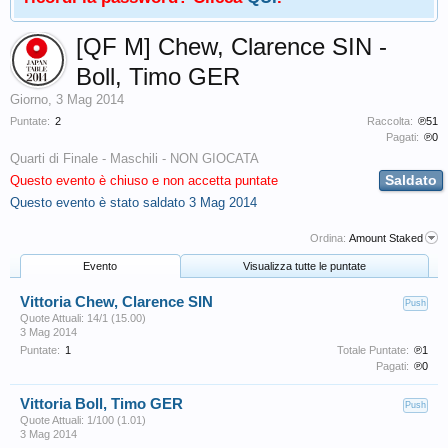
[QF M] Chew, Clarence SIN -
Boll, Timo GER
Giorno
,
3 Mag 2014
Puntate:
2
Raccolta:
℗51
Pagati:
℗0
Quarti di Finale - Maschili - NON GIOCATA
Saldato
Questo evento è chiuso e non accetta puntate
Questo evento è stato saldato
3 Mag 2014
Ordina:
Amount Staked
Evento
Visualizza tutte le puntate
Vittoria Chew, Clarence SIN
Push
Quote Attuali: 14/1 (15.00)
3 Mag 2014
Puntate:
1
Totale Puntate:
℗1
Pagati:
℗0
Vittoria Boll, Timo GER
Push
Quote Attuali: 1/100 (1.01)
3 Mag 2014