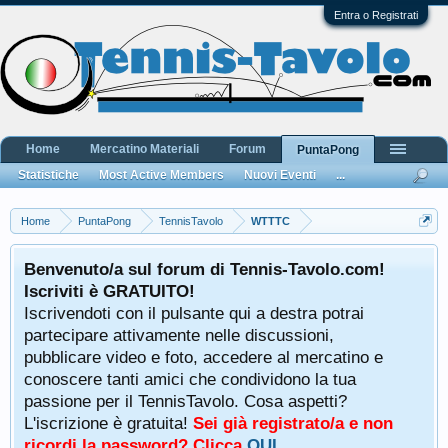
Entra o Registrati
Home
Mercatino Materiali
Forum
PuntaPong
Statistiche
Most Active Members
Nuovi Eventi
...
Home
PuntaPong
TennisTavolo
WTTTC
Benvenuto/a sul forum di Tennis-Tavolo.com!
Iscriviti è GRATUITO!
Iscrivendoti con il pulsante qui a destra potrai
partecipare attivamente nelle discussioni,
pubblicare video e foto, accedere al mercatino e
conoscere tanti amici che condividono la tua
passione per il TennisTavolo. Cosa aspetti?
L'iscrizione è gratuita!
Sei già registrato/a e non
ricordi la password? Clicca
QUI
.