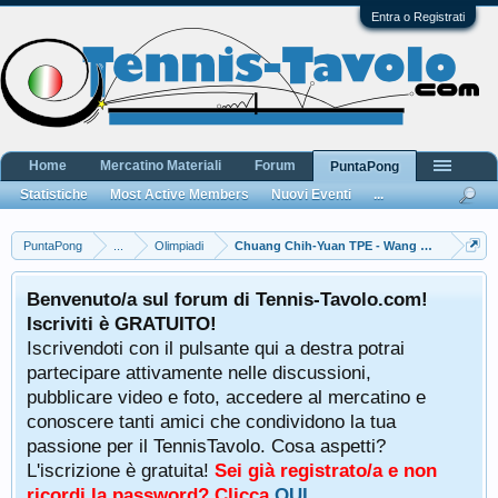
Entra o Registrati
Home
Mercatino Materiali
Forum
PuntaPong
Statistiche
Most Active Members
Nuovi Eventi
...
PuntaPong
...
Olimpiadi
Chuang Chih-Yuan TPE - Wang Hao CHN
Benvenuto/a sul forum di Tennis-Tavolo.com!
Iscriviti è GRATUITO!
Iscrivendoti con il pulsante qui a destra potrai
partecipare attivamente nelle discussioni,
pubblicare video e foto, accedere al mercatino e
conoscere tanti amici che condividono la tua
passione per il TennisTavolo. Cosa aspetti?
L'iscrizione è gratuita!
Sei già registrato/a e non
ricordi la password? Clicca
QUI
.