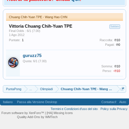
Chuang Chih-Yuan TPE - Wang Hao CHN
Vittoria Chuang Chih-Yuan TPE
Saldato
Final Odds : 6/1 (7.00)
1 Ago 2012
Puntate:
1
Raccolta:
℗10
Pagati:
℗0
guruzz75
Quota: 6/1 (7.00)
Somma:
℗10
Perso:
-℗10
PuntaPong
...
Olimpiadi
Chuang Chih-Yuan TPE - Wang Hao CHN
Italiano
Passa alla Versione Desktop
Contattaci!
Aiuto
Termini e Condizioni d'uso del sito
Policy sulla Privacy
Forum software by XenForo™
| [HA] Missing Icons
Quality Add-Ons by WMTech