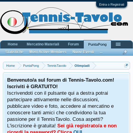
Entra o Registrati
Home
Mercatino Materiali
Forum
PuntaPong
Statistiche
Most Active Members
Nuovi Eventi
...
Home
PuntaPong
TennisTavolo
Olimpiadi
Benvenuto/a sul forum di Tennis-Tavolo.com!
Iscriviti è GRATUITO!
Iscrivendoti con il pulsante qui a destra potrai
partecipare attivamente nelle discussioni,
pubblicare video e foto, accedere al mercatino e
conoscere tanti amici che condividono la tua
passione per il TennisTavolo. Cosa aspetti?
L'iscrizione è gratuita!
Sei già registrato/a e non
ricordi la password? Clicca
QUI
.