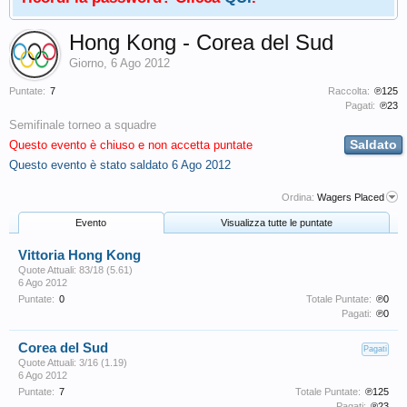
Hong Kong - Corea del Sud
Giorno
,
6 Ago 2012
Puntate:
7
Raccolta:
℗125
Pagati:
℗23
Semifinale torneo a squadre
Saldato
Questo evento è chiuso e non accetta puntate
Questo evento è stato saldato
6 Ago 2012
Ordina:
Wagers Placed
Evento
Visualizza tutte le puntate
Vittoria Hong Kong
Quote Attuali: 83/18 (5.61)
6 Ago 2012
Puntate:
0
Totale Puntate:
℗0
Pagati:
℗0
Corea del Sud
Pagati
Quote Attuali: 3/16 (1.19)
6 Ago 2012
Puntate:
7
Totale Puntate:
℗125
Pagati:
℗23