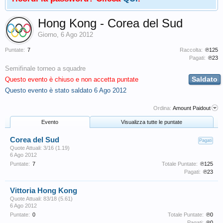
Hong Kong - Corea del Sud
Giorno
,
6 Ago 2012
Puntate:
7
Raccolta:
℗125
Pagati:
℗23
Semifinale torneo a squadre
Saldato
Questo evento è chiuso e non accetta puntate
Questo evento è stato saldato
6 Ago 2012
Ordina:
Amount Paidout
Evento
Visualizza tutte le puntate
Corea del Sud
Pagati
Quote Attuali: 3/16 (1.19)
6 Ago 2012
Puntate:
7
Totale Puntate:
℗125
Pagati:
℗23
Vittoria Hong Kong
Quote Attuali: 83/18 (5.61)
6 Ago 2012
Puntate:
0
Totale Puntate:
℗0
Pagati:
℗0