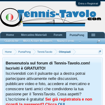
Entra o Registrati
Home
Mercatino Materiali
Forum
PuntaPong
Statistiche
Most Active Members
Nuovi Eventi
...
Home
PuntaPong
TennisTavolo
Olimpiadi
Benvenuto/a sul forum di Tennis-Tavolo.com!
Iscriviti è GRATUITO!
Iscrivendoti con il pulsante qui a destra potrai
partecipare attivamente nelle discussioni,
pubblicare video e foto, accedere al mercatino e
conoscere tanti amici che condividono la tua
passione per il TennisTavolo. Cosa aspetti?
L'iscrizione è gratuita!
Sei già registrato/a e non
ricordi la password? Clicca
QUI
.