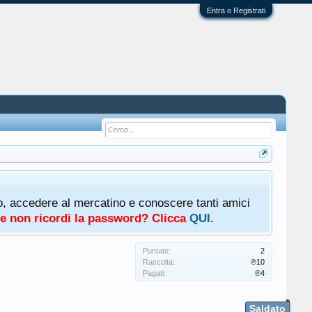
Entra o Registrati
oto, accedere al mercatino e conoscere tanti amici
a e non ricordi la password? Clicca
QUI
.
Puntate:
2
Raccolta:
℗10
Pagati:
℗4
Saldato