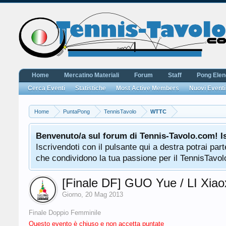
Home
Mercatino Materiali
Forum
Staff
Pong Ele
Cerca Eventi
Statistiche
Most Active Members
Nuovi Eventi
Home
PuntaPong
TennisTavolo
WTTC
Benvenuto/a sul forum di Tennis-Tavolo.com! I
Iscrivendoti con il pulsante qui a destra potrai pa
che condividono la tua passione per il TennisTavolo
[Finale DF] GUO Yue / LI Xiao
Giorno
,
20 Mag 2013
Finale Doppio Femminile
Questo evento è chiuso e non accetta puntate