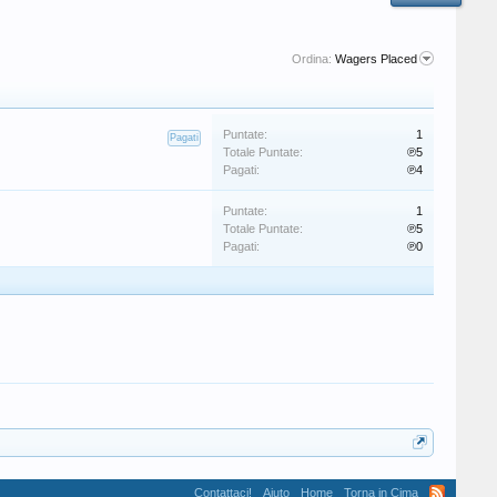
Ordina:
Wagers Placed
Puntate:
1
Pagati
Totale Puntate:
℗5
Pagati:
℗4
Puntate:
1
Totale Puntate:
℗5
Pagati:
℗0
Contattaci!
Aiuto
Home
Torna in Cima