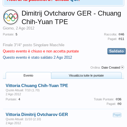
Dimitrij Ovtcharov GER - Chuang
Chih-Yuan TPE
Giorno
,
2 Ago 2012
Puntate:
5
Raccolta:
℗46
Pagati:
℗11
Finale 3°/4° posto Singolare Maschile
Saldato
Questo evento è chiuso e non accetta puntate
Questo evento è stato saldato
2 Ago 2012
Ordina:
Date Created
Evento
Visualizza tutte le puntate
Vittoria Chuang Chih-Yuan TPE
Quote Attuali: 7/10 (1.70)
2 Ago 2012
Puntate:
4
Totale Puntate:
℗36
Pagati:
℗0
Vittoria Dimitrij Ovtcharov GER
Pagati
Quote Attuali: 11/10 (2.10)
2 Ago 2012