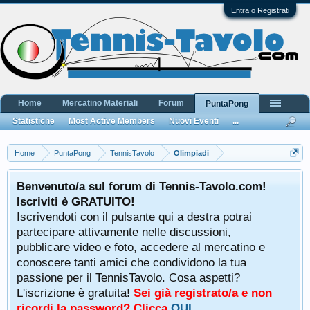
Entra o Registrati
Home
Mercatino Materiali
Forum
PuntaPong
Statistiche
Most Active Members
Nuovi Eventi
...
Home
PuntaPong
TennisTavolo
Olimpiadi
Benvenuto/a sul forum di Tennis-Tavolo.com!
Iscriviti è GRATUITO!
Iscrivendoti con il pulsante qui a destra potrai
partecipare attivamente nelle discussioni,
pubblicare video e foto, accedere al mercatino e
conoscere tanti amici che condividono la tua
passione per il TennisTavolo. Cosa aspetti?
L'iscrizione è gratuita!
Sei già registrato/a e non
ricordi la password? Clicca
QUI
.