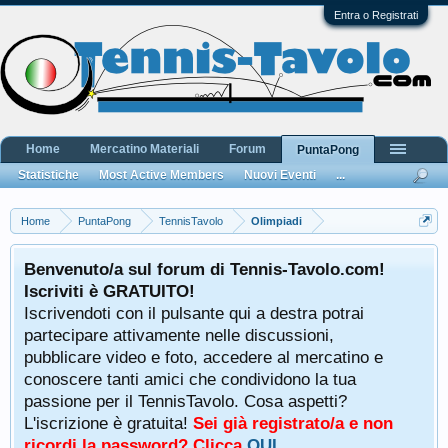
Entra o Registrati
Home
Mercatino Materiali
Forum
PuntaPong
Statistiche
Most Active Members
Nuovi Eventi
...
Home
PuntaPong
TennisTavolo
Olimpiadi
Benvenuto/a sul forum di Tennis-Tavolo.com!
Iscriviti è GRATUITO!
Iscrivendoti con il pulsante qui a destra potrai
partecipare attivamente nelle discussioni,
pubblicare video e foto, accedere al mercatino e
conoscere tanti amici che condividono la tua
passione per il TennisTavolo. Cosa aspetti?
L'iscrizione è gratuita!
Sei già registrato/a e non
ricordi la password? Clicca
QUI
.