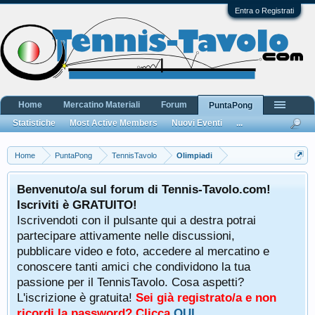
Entra o Registrati
Home
Mercatino Materiali
Forum
PuntaPong
Statistiche
Most Active Members
Nuovi Eventi
...
Home
PuntaPong
TennisTavolo
Olimpiadi
Benvenuto/a sul forum di Tennis-Tavolo.com!
Iscriviti è GRATUITO!
Iscrivendoti con il pulsante qui a destra potrai
partecipare attivamente nelle discussioni,
pubblicare video e foto, accedere al mercatino e
conoscere tanti amici che condividono la tua
passione per il TennisTavolo. Cosa aspetti?
L'iscrizione è gratuita!
Sei già registrato/a e non
ricordi la password? Clicca
QUI
.