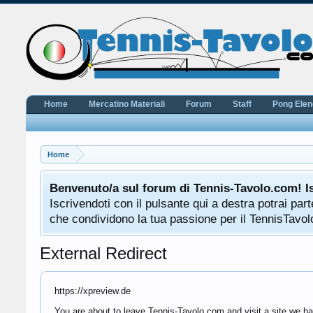
Home
Mercatino Materiali
Forum
Staff
Pong Ele
Home
Benvenuto/a sul forum di Tennis-Tavolo.com! I
Iscrivendoti con il pulsante qui a destra potrai pa
che condividono la tua passione per il TennisTavolo
External Redirect
https://xpreview.de
You are about to leave Tennis-Tavolo.com and visit a site we hav