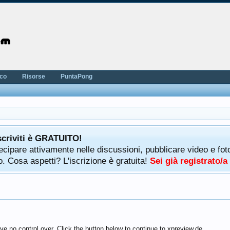
nco
Risorse
PuntaPong
scriviti è GRATUITO!
rtecipare attivamente nelle discussioni, pubblicare video e f
. Cosa aspetti? L'iscrizione è gratuita!
Sei già registrato/
e no control over. Click the button below to continue to xpreview.de.