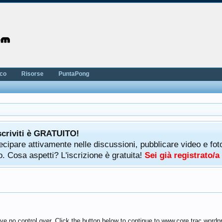
nco
Risorse
PuntaPong
scriviti è GRATUITO!
rtecipare attivamente nelle discussioni, pubblicare video e f
. Cosa aspetti? L'iscrizione è gratuita!
Sei già registrato/
ve no control over. Click the button below to continue to www.core.trac.wordp