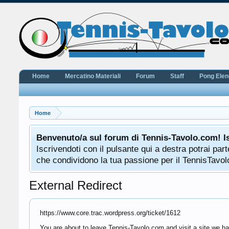
Home
Mercatino Materiali
Forum
Staff
Pong Ele
Home
Benvenuto/a sul forum di Tennis-Tavolo.com! I
Iscrivendoti con il pulsante qui a destra potrai pa
che condividono la tua passione per il TennisTavolo
External Redirect
https://www.core.trac.wordpress.org/ticket/1612
You are about to leave Tennis-Tavolo.com and visit a site we ha