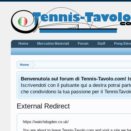
Home
Mercatino Materiali
Forum
Staff
Pong Ele
Home
Benvenuto/a sul forum di Tennis-Tavolo.com! I
Iscrivendoti con il pulsante qui a destra potrai pa
che condividono la tua passione per il TennisTavolo
External Redirect
https://watchdogden.co.uk/
You are about to leave Tennis-Tavolo.com and visit a site we ha