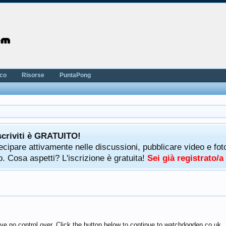
nco
Risorse
PuntaPong
scriviti è GRATUITO!
rtecipare attivamente nelle discussioni, pubblicare video e f
. Cosa aspetti? L'iscrizione è gratuita!
Sei già registrato/
ve no control over. Click the button below to continue to watchdogden.co.uk.