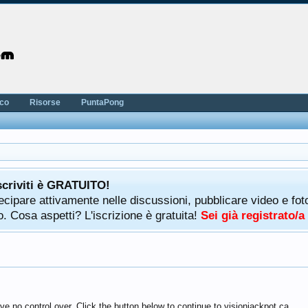
nco
Risorse
PuntaPong
scriviti è GRATUITO!
rtecipare attivamente nelle discussioni, pubblicare video e f
. Cosa aspetti? L'iscrizione è gratuita!
Sei già registrato/
e no control over. Click the button below to continue to visionjackpot.ca.