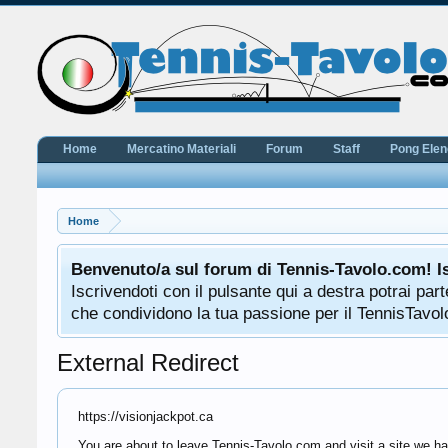
Home
Mercatino Materiali
Forum
Staff
Pong Ele
Home
Benvenuto/a sul forum di Tennis-Tavolo.com! I
Iscrivendoti con il pulsante qui a destra potrai pa
che condividono la tua passione per il TennisTavolo
External Redirect
https://visionjackpot.ca
You are about to leave Tennis-Tavolo.com and visit a site we hav