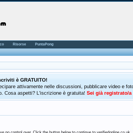
nco
Risorse
PuntaPong
scriviti è GRATUITO!
rtecipare attivamente nelle discussioni, pubblicare video e f
. Cosa aspetti? L'iscrizione è gratuita!
Sei già registrato/
e no control over. Click the button below to continue to verifiedonline.co.uk.