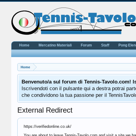
Home
Mercatino Materiali
Forum
Staff
Pong Ele
Home
Benvenuto/a sul forum di Tennis-Tavolo.com! I
Iscrivendoti con il pulsante qui a destra potrai pa
che condividono la tua passione per il TennisTavolo
External Redirect
https://verifiedonline.co.uk/
You are about to leave Tennis-Tavolo.com and visit a site we hav