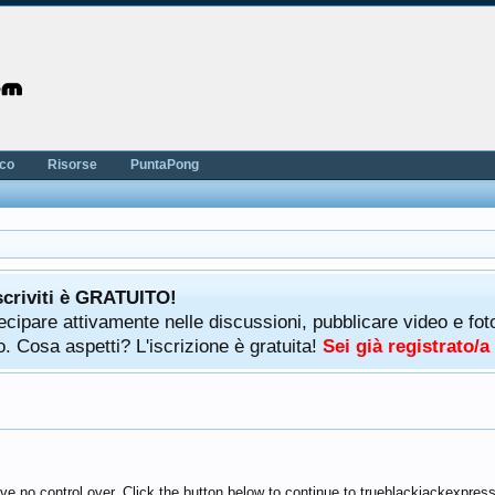
nco
Risorse
PuntaPong
scriviti è GRATUITO!
rtecipare attivamente nelle discussioni, pubblicare video e f
. Cosa aspetti? L'iscrizione è gratuita!
Sei già registrato/
ve no control over. Click the button below to continue to trueblackjackexpres