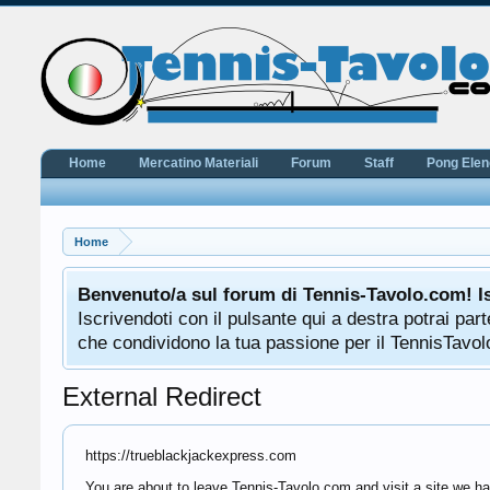
Home
Mercatino Materiali
Forum
Staff
Pong Ele
Home
Benvenuto/a sul forum di Tennis-Tavolo.com! I
Iscrivendoti con il pulsante qui a destra potrai pa
che condividono la tua passione per il TennisTavolo
External Redirect
https://trueblackjackexpress.com
You are about to leave Tennis-Tavolo.com and visit a site we ha