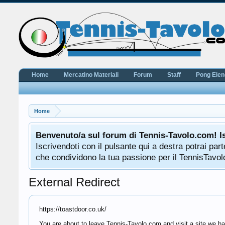
Home
Mercatino Materiali
Forum
Staff
Pong Ele
Home
Benvenuto/a sul forum di Tennis-Tavolo.com! I
Iscrivendoti con il pulsante qui a destra potrai pa
che condividono la tua passione per il TennisTavolo
External Redirect
https://toastdoor.co.uk/
You are about to leave Tennis-Tavolo.com and visit a site we hav