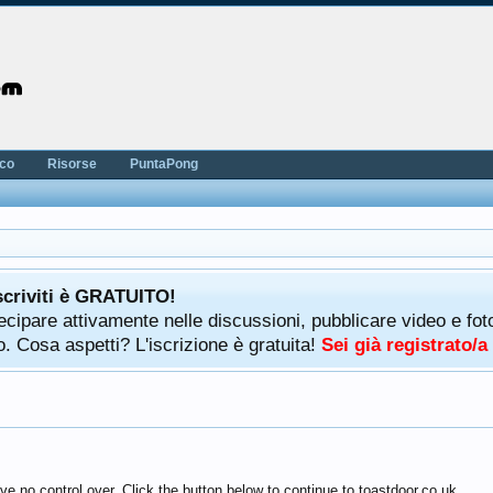
nco
Risorse
PuntaPong
scriviti è GRATUITO!
rtecipare attivamente nelle discussioni, pubblicare video e f
. Cosa aspetti? L'iscrizione è gratuita!
Sei già registrato/
e no control over. Click the button below to continue to toastdoor.co.uk.