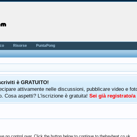
nco
Risorse
PuntaPong
scriviti è GRATUITO!
rtecipare attivamente nelle discussioni, pubblicare video e f
. Cosa aspetti? L'iscrizione è gratuita!
Sei già registrato/
ve no control over. Click the button below to continue to thebaybeat.co.uk.