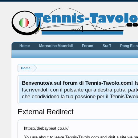
Home
Mercatino Materiali
Forum
Staff
Pong Ele
Home
Benvenuto/a sul forum di Tennis-Tavolo.com! I
Iscrivendoti con il pulsante qui a destra potrai pa
che condividono la tua passione per il TennisTavolo
External Redirect
https://thebaybeat.co.uk/
You are about to leave Tennis-Tavolo.com and visit a site we ha