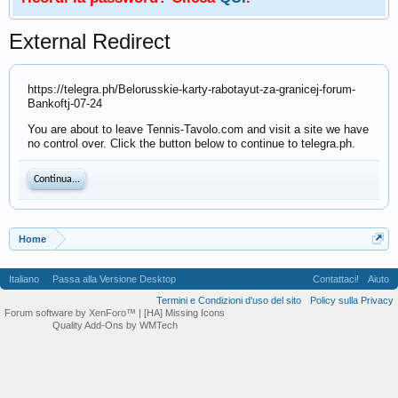
External Redirect
https://telegra.ph/Belorusskie-karty-rabotayut-za-granicej-forum-
Bankoftj-07-24
You are about to leave Tennis-Tavolo.com and visit a site we have
no control over. Click the button below to continue to telegra.ph.
Continua...
Home
Italiano
Passa alla Versione Desktop
Contattaci!
Aiuto
Termini e Condizioni d'uso del sito
Policy sulla Privacy
Forum software by XenForo™
| [HA] Missing Icons
Quality Add-Ons by WMTech