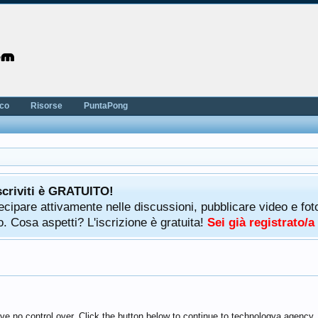
nco
Risorse
PuntaPong
scriviti è GRATUITO!
rtecipare attivamente nelle discussioni, pubblicare video e f
. Cosa aspetti? L'iscrizione è gratuita!
Sei già registrato/
ve no control over. Click the button below to continue to technologya.agency.