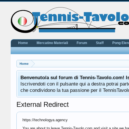
Home
Mercatino Materiali
Forum
Staff
Pong Ele
Home
Benvenuto/a sul forum di Tennis-Tavolo.com! I
Iscrivendoti con il pulsante qui a destra potrai pa
che condividono la tua passione per il TennisTavolo
External Redirect
https://technologya.agency
You are about to leave Tennis-Tavolo.com and visit a site we ha