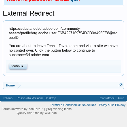
External Redirect
https://substance3d.adobe.com/community-
assets/profile/org.adobe.user:F6B4227169754DCD0A495FE8@Ad
obeID
You are about to leave Tennis-Tavolo.com and visit a site we have
no control over. Click the button below to continue to
substance3d.adobe.com.
Continua...
Home
Italiano
Passa alla Versione Desktop
Contattaci!
Aiuto
Termini e Condizioni d'uso del sito
Policy sulla Privacy
Forum software by XenForo™
| [HA] Missing Icons
Quality Add-Ons by WMTech