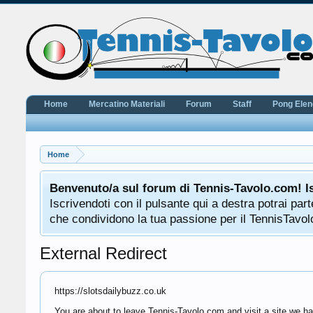
Home
Mercatino Materiali
Forum
Staff
Pong Ele
Home
Benvenuto/a sul forum di Tennis-Tavolo.com! I
Iscrivendoti con il pulsante qui a destra potrai pa
che condividono la tua passione per il TennisTavolo
External Redirect
https://slotsdailybuzz.co.uk
You are about to leave Tennis-Tavolo.com and visit a site we hav