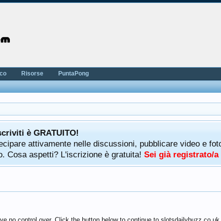
nco
Risorse
PuntaPong
scriviti è GRATUITO!
rtecipare attivamente nelle discussioni, pubblicare video e f
. Cosa aspetti? L'iscrizione è gratuita!
Sei già registrato/
e no control over. Click the button below to continue to slotsdailybuzz.co.uk