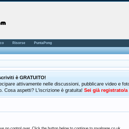
nco
Risorse
PuntaPong
scriviti è GRATUITO!
rtecipare attivamente nelle discussioni, pubblicare video e f
. Cosa aspetti? L'iscrizione è gratuita!
Sei già registrato/
e no control over. Click the button below to continue to royalpage.co.uk.