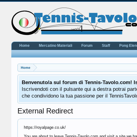
Home
Mercatino Materiali
Forum
Staff
Pong Ele
Home
Benvenuto/a sul forum di Tennis-Tavolo.com! I
Iscrivendoti con il pulsante qui a destra potrai pa
che condividono la tua passione per il TennisTavolo
External Redirect
https://royalpage.co.uk/
You are about to leave Tennis-Tavolo.com and visit a site we hav