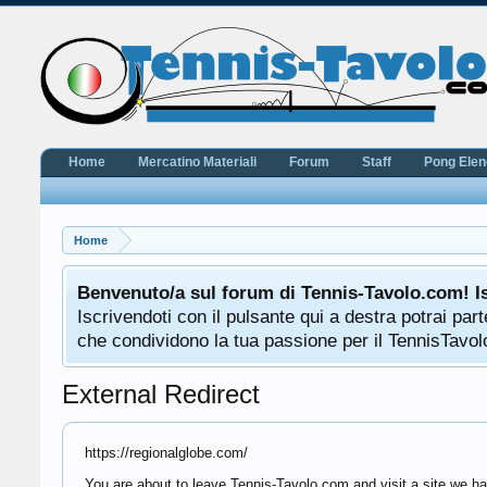
Home
Mercatino Materiali
Forum
Staff
Pong Ele
Home
Benvenuto/a sul forum di Tennis-Tavolo.com! I
Iscrivendoti con il pulsante qui a destra potrai pa
che condividono la tua passione per il TennisTavolo
External Redirect
https://regionalglobe.com/
You are about to leave Tennis-Tavolo.com and visit a site we ha