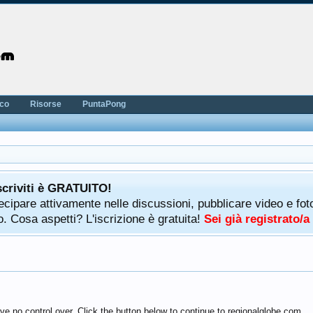
nco
Risorse
PuntaPong
scriviti è GRATUITO!
rtecipare attivamente nelle discussioni, pubblicare video e f
. Cosa aspetti? L'iscrizione è gratuita!
Sei già registrato/
ve no control over. Click the button below to continue to regionalglobe.com.