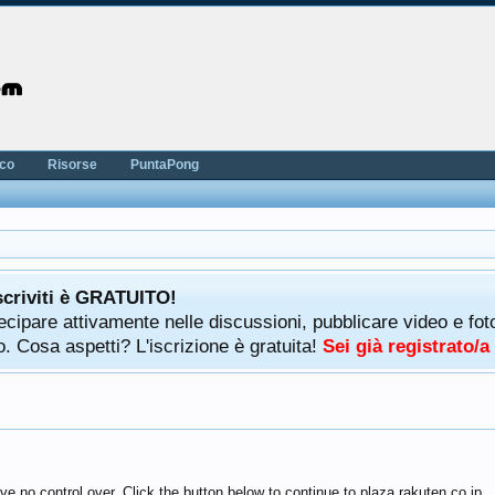
nco
Risorse
PuntaPong
scriviti è GRATUITO!
rtecipare attivamente nelle discussioni, pubblicare video e f
. Cosa aspetti? L'iscrizione è gratuita!
Sei già registrato/
e no control over. Click the button below to continue to plaza.rakuten.co.jp.