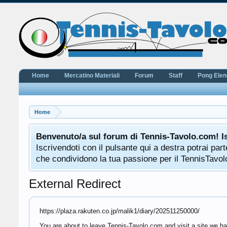
Home
Mercatino Materiali
Forum
Staff
Pong Ele
Home
Benvenuto/a sul forum di Tennis-Tavolo.com! I
Iscrivendoti con il pulsante qui a destra potrai pa
che condividono la tua passione per il TennisTavolo
External Redirect
https://plaza.rakuten.co.jp/malik1/diary/202511250000/
You are about to leave Tennis-Tavolo.com and visit a site we hav