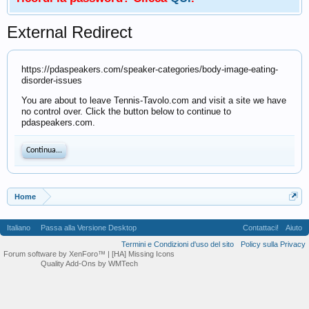
External Redirect
https://pdaspeakers.com/speaker-categories/body-image-eating-
disorder-issues
You are about to leave Tennis-Tavolo.com and visit a site we have
no control over. Click the button below to continue to
pdaspeakers.com.
Continua...
Home
Italiano
Passa alla Versione Desktop
Contattaci!
Aiuto
Termini e Condizioni d'uso del sito
Policy sulla Privacy
Forum software by XenForo™
| [HA] Missing Icons
Quality Add-Ons by WMTech