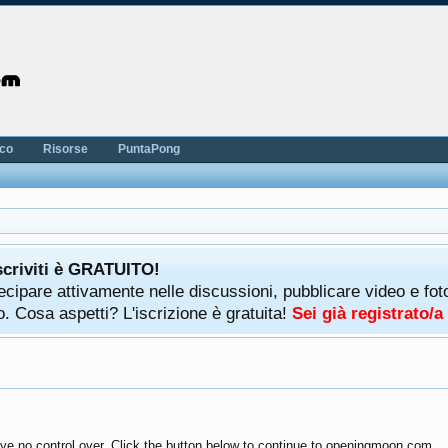
nco
Risorse
PuntaPong
scriviti è GRATUITO!
rtecipare attivamente nelle discussioni, pubblicare video e f
. Cosa aspetti? L'iscrizione è gratuita!
Sei già registrato/
ave no control over. Click the button below to continue to openingmoon.com.