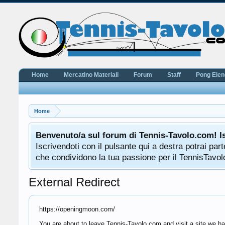
Home
Mercatino Materiali
Forum
Staff
Pong Ele
Home
Benvenuto/a sul forum di Tennis-Tavolo.com! I
Iscrivendoti con il pulsante qui a destra potrai pa
che condividono la tua passione per il TennisTavolo
External Redirect
https://openingmoon.com/
You are about to leave Tennis-Tavolo.com and visit a site we h