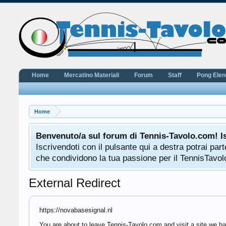
Home
Mercatino Materiali
Forum
Staff
Pong Ele
Home
Benvenuto/a sul forum di Tennis-Tavolo.com! I
Iscrivendoti con il pulsante qui a destra potrai pa
che condividono la tua passione per il TennisTavolo
External Redirect
https://novabasesignal.nl
You are about to leave Tennis-Tavolo.com and visit a site we ha