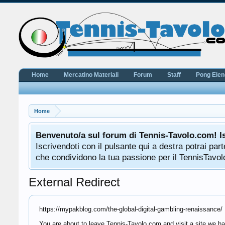
Home
Mercatino Materiali
Forum
Staff
Pong Ele
Home
Benvenuto/a sul forum di Tennis-Tavolo.com! I
Iscrivendoti con il pulsante qui a destra potrai pa
che condividono la tua passione per il TennisTavolo
External Redirect
https://mypakblog.com/the-global-digital-gambling-renaissance/
You are about to leave Tennis-Tavolo.com and visit a site we ha