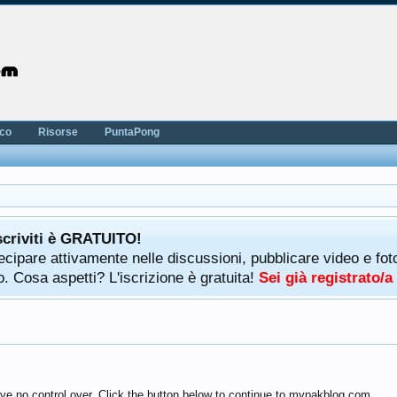
nco
Risorse
PuntaPong
scriviti è GRATUITO!
rtecipare attivamente nelle discussioni, pubblicare video e f
. Cosa aspetti? L'iscrizione è gratuita!
Sei già registrato/
ve no control over. Click the button below to continue to mypakblog.com.