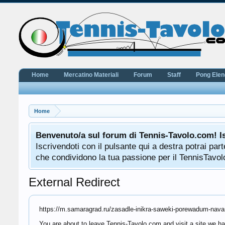
Home
Mercatino Materiali
Forum
Staff
Pong Ele
Home
Benvenuto/a sul forum di Tennis-Tavolo.com! I
Iscrivendoti con il pulsante qui a destra potrai pa
che condividono la tua passione per il TennisTavolo
External Redirect
https://m.samaragrad.ru/zasadle-inikra-saweki-porewadum-nav
You are about to leave Tennis-Tavolo.com and visit a site we ha