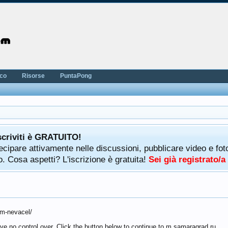
nco
Risorse
PuntaPong
scriviti è GRATUITO!
rtecipare attivamente nelle discussioni, pubblicare video e f
. Cosa aspetti? L'iscrizione è gratuita!
Sei già registrato/
am-nevacel/
ve no control over. Click the button below to continue to m.samaragrad.ru.