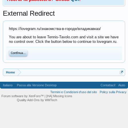
External Redirect
https://lovegram.ru/знакомства-в-городе/владикавказ/
You are about to leave Tennis-Tavolo.com and visit a site we have
no control over. Click the button below to continue to lovegram.ru.
Continua...
Home
Italiano
Passa alla Versione Desktop
Contattaci!
Aiuto
Termini e Condizioni d'uso del sito
Policy sulla Privacy
Forum software by XenForo™
| [HA] Missing Icons
Quality Add-Ons by WMTech