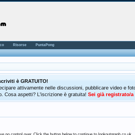
nco
Risorse
PuntaPong
scriviti è GRATUITO!
rtecipare attivamente nelle discussioni, pubblicare video e f
. Cosa aspetti? L'iscrizione è gratuita!
Sei già registrato/
ve no control over. Click the button below to continue to lookoutgraph.co.uk.