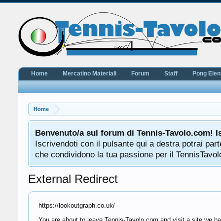
Home
Mercatino Materiali
Forum
Staff
Pong Ele
Home
Benvenuto/a sul forum di Tennis-Tavolo.com! I
Iscrivendoti con il pulsante qui a destra potrai pa
che condividono la tua passione per il TennisTavolo
External Redirect
https://lookoutgraph.co.uk/
You are about to leave Tennis-Tavolo.com and visit a site we ha