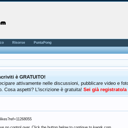
nco
Risorse
PuntaPong
scriviti è GRATUITO!
rtecipare attivamente nelle discussioni, pubblicare video e f
. Cosa aspetti? L'iscrizione è gratuita!
Sei già registrato/
-likes?ref=11268055
ve no control over. Click the button below to continue to kwork.com.