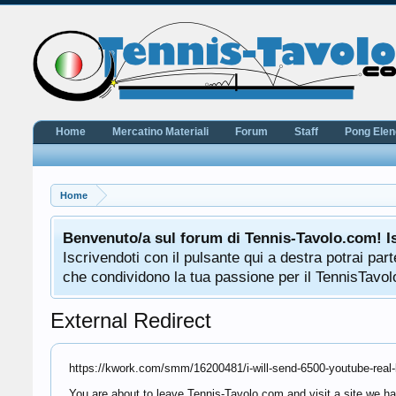
Home
Mercatino Materiali
Forum
Staff
Pong Ele
Home
Benvenuto/a sul forum di Tennis-Tavolo.com! I
Iscrivendoti con il pulsante qui a destra potrai pa
che condividono la tua passione per il TennisTavolo
External Redirect
https://kwork.com/smm/16200481/i-will-send-6500-youtube-real
You are about to leave Tennis-Tavolo.com and visit a site we ha