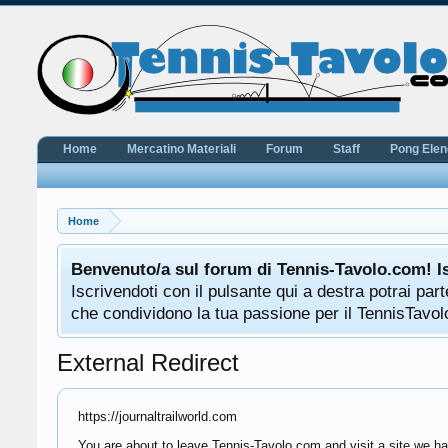
Home
Mercatino Materiali
Forum
Staff
Pong Ele
Home
Benvenuto/a sul forum di Tennis-Tavolo.com! I
Iscrivendoti con il pulsante qui a destra potrai pa
che condividono la tua passione per il TennisTavolo
External Redirect
https://journaltrailworld.com
You are about to leave Tennis-Tavolo.com and visit a site we hav