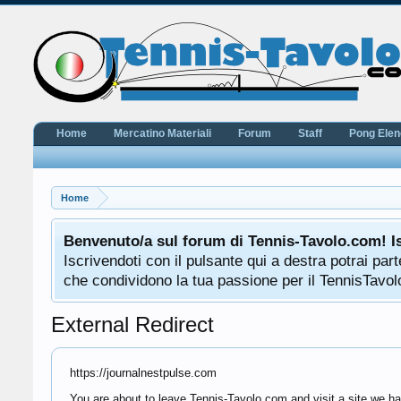
Home
Mercatino Materiali
Forum
Staff
Pong Ele
Home
Benvenuto/a sul forum di Tennis-Tavolo.com! I
Iscrivendoti con il pulsante qui a destra potrai pa
che condividono la tua passione per il TennisTavolo
External Redirect
https://journalnestpulse.com
You are about to leave Tennis-Tavolo.com and visit a site we ha