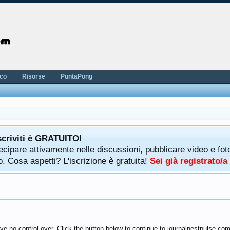
nco
Risorse
PuntaPong
scriviti è GRATUITO!
rtecipare attivamente nelle discussioni, pubblicare video e f
. Cosa aspetti? L'iscrizione è gratuita!
Sei già registrato/
ve no control over. Click the button below to continue to journalnestpulse.com