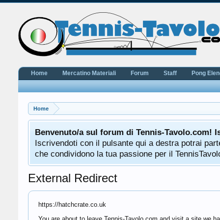
Home
Mercatino Materiali
Forum
Staff
Pong Ele
Home
Benvenuto/a sul forum di Tennis-Tavolo.com! I
Iscrivendoti con il pulsante qui a destra potrai pa
che condividono la tua passione per il TennisTavolo
External Redirect
https://hatchcrate.co.uk
You are about to leave Tennis-Tavolo.com and visit a site we hav