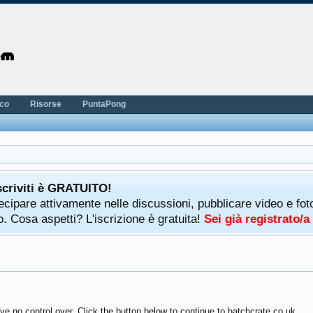
nco
Risorse
PuntaPong
scriviti è GRATUITO!
rtecipare attivamente nelle discussioni, pubblicare video e f
. Cosa aspetti? L'iscrizione è gratuita!
Sei già registrato/
e no control over. Click the button below to continue to hatchcrate.co.uk.