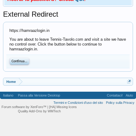
External Redirect
https://hamraazlogin.in
You are about to leave Tennis-Tavolo.com and visit a site we have
no control over. Click the button below to continue to
hamraazlogin.in.
Continua...
Home
Italiano
Passa alla Versione Desktop
Contattaci!
Aiuto
Termini e Condizioni d'uso del sito
Policy sulla Privacy
Forum software by XenForo™
| [HA] Missing Icons
Quality Add-Ons by WMTech