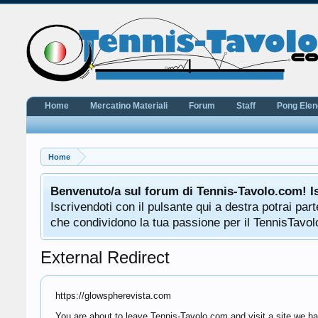
Home
Mercatino Materiali
Forum
Staff
Pong Ele
Home
Benvenuto/a sul forum di Tennis-Tavolo.com! I
Iscrivendoti con il pulsante qui a destra potrai pa
che condividono la tua passione per il TennisTavolo
External Redirect
https://glowspherevista.com
You are about to leave Tennis-Tavolo.com and visit a site we ha