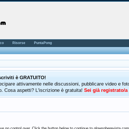
nco
Risorse
PuntaPong
scriviti è GRATUITO!
rtecipare attivamente nelle discussioni, pubblicare video e f
. Cosa aspetti? L'iscrizione è gratuita!
Sei già registrato/
ve no control over. Click the button below to continue to glowspherevista.com