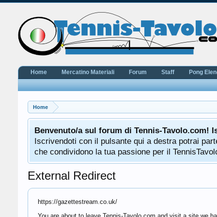
Home
Mercatino Materiali
Forum
Staff
Pong Ele
Home
Benvenuto/a sul forum di Tennis-Tavolo.com! I
Iscrivendoti con il pulsante qui a destra potrai pa
che condividono la tua passione per il TennisTavolo
External Redirect
https://gazettestream.co.uk/
You are about to leave Tennis-Tavolo.com and visit a site we ha