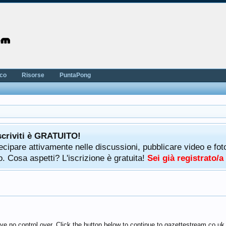
nco
Risorse
PuntaPong
scriviti è GRATUITO!
rtecipare attivamente nelle discussioni, pubblicare video e f
. Cosa aspetti? L'iscrizione è gratuita!
Sei già registrato/
ve no control over. Click the button below to continue to gazettestream.co.uk