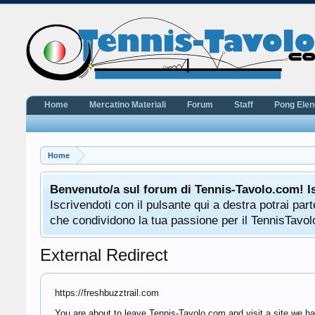
Home
Mercatino Materiali
Forum
Staff
Pong Ele
Home
Benvenuto/a sul forum di Tennis-Tavolo.com! I
Iscrivendoti con il pulsante qui a destra potrai pa
che condividono la tua passione per il TennisTavolo
External Redirect
https://freshbuzztrail.com
You are about to leave Tennis-Tavolo.com and visit a site we hav