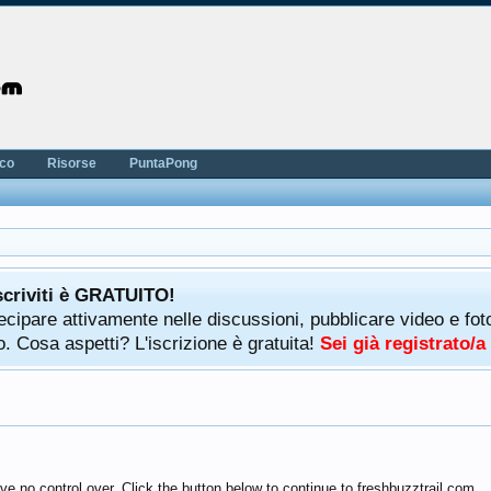
nco
Risorse
PuntaPong
scriviti è GRATUITO!
rtecipare attivamente nelle discussioni, pubblicare video e f
. Cosa aspetti? L'iscrizione è gratuita!
Sei già registrato/
e no control over. Click the button below to continue to freshbuzztrail.com.