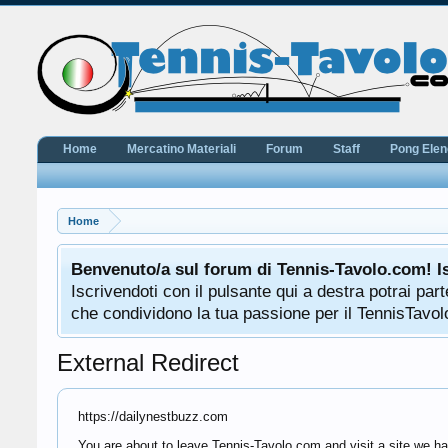
Home
Mercatino Materiali
Forum
Staff
Pong Ele
Home
Benvenuto/a sul forum di Tennis-Tavolo.com! I
Iscrivendoti con il pulsante qui a destra potrai pa
che condividono la tua passione per il TennisTavolo
External Redirect
https://dailynestbuzz.com
You are about to leave Tennis-Tavolo.com and visit a site we ha