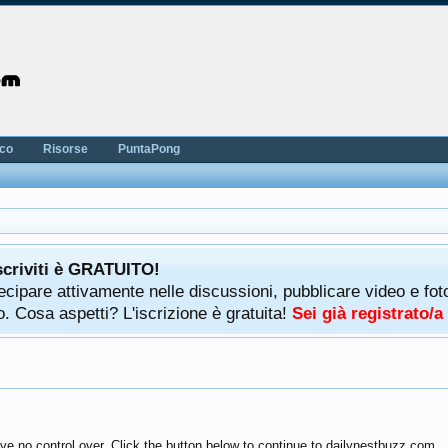
nco
Risorse
PuntaPong
scriviti è GRATUITO!
rtecipare attivamente nelle discussioni, pubblicare video e f
. Cosa aspetti? L'iscrizione è gratuita!
Sei già registrato/
ve no control over. Click the button below to continue to dailynestbuzz.com.