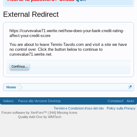
External Redirect
https://curvevalue71.werite.net/how-does-your-bank-credit-rating-
affect-your-credit-score
You are about to leave Tennis-Tavolo.com and visit a site we have
no control over. Click the button below to continue to
curvevalue71.werite.net.
Continua...
Home
Italiano
Passa alla Versione Desktop
Contattaci!
Aiuto
Termini e Condizioni d'uso del sito
Policy sulla Privacy
Forum software by XenForo™
| [HA] Missing Icons
Quality Add-Ons by WMTech