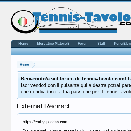
Home
Mercatino Materiali
Forum
Staff
Pong Ele
Home
Benvenuto/a sul forum di Tennis-Tavolo.com! I
Iscrivendoti con il pulsante qui a destra potrai pa
che condividono la tua passione per il TennisTavolo
External Redirect
https://craftysparklab.com
You are about to leave Tennis-Tavolo.com and visit a site we ha