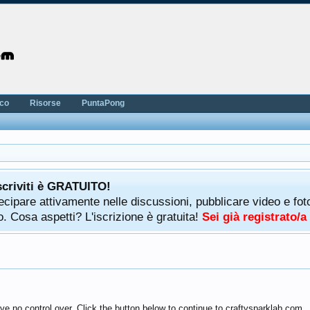
nco
Risorse
PuntaPong
scriviti è GRATUITO!
rtecipare attivamente nelle discussioni, pubblicare video e f
. Cosa aspetti? L'iscrizione è gratuita!
Sei già registrato/
ve no control over. Click the button below to continue to craftysparklab.com.