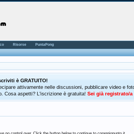
nco
Risorse
PuntaPong
scriviti è GRATUITO!
rtecipare attivamente nelle discussioni, pubblicare video e f
. Cosa aspetti? L'iscrizione è gratuita!
Sei già registrato/
e no control over. Click the button below to continue to coraggiopunto.it.