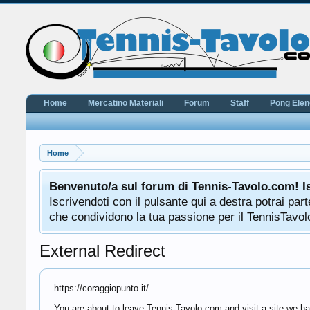
Home
Mercatino Materiali
Forum
Staff
Pong Ele
Home
Benvenuto/a sul forum di Tennis-Tavolo.com! I
Iscrivendoti con il pulsante qui a destra potrai pa
che condividono la tua passione per il TennisTavolo
External Redirect
https://coraggiopunto.it/
You are about to leave Tennis-Tavolo.com and visit a site we hav