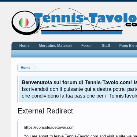
Home
Mercatino Materiali
Forum
Staff
Pong Ele
Home
Benvenuto/a sul forum di Tennis-Tavolo.com! I
Iscrivendoti con il pulsante qui a destra potrai pa
che condividono la tua passione per il TennisTavolo
External Redirect
https://consoleacetower.com
You are about to leave Tennis-Tavolo.com and visit a site we ha