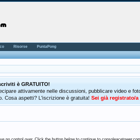
nco
Risorse
PuntaPong
scriviti è GRATUITO!
rtecipare attivamente nelle discussioni, pubblicare video e f
. Cosa aspetti? L'iscrizione è gratuita!
Sei già registrato/
ve no control over. Click the button below to continue to consoleacetower.co