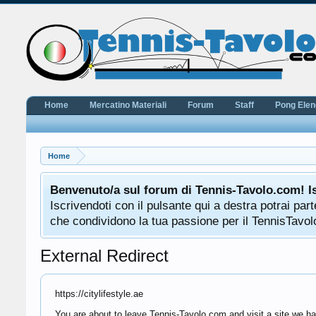
Home
Mercatino Materiali
Forum
Staff
Pong Ele
Home
Benvenuto/a sul forum di Tennis-Tavolo.com! I
Iscrivendoti con il pulsante qui a destra potrai pa
che condividono la tua passione per il TennisTavolo
External Redirect
https://citylifestyle.ae
You are about to leave Tennis-Tavolo.com and visit a site we have