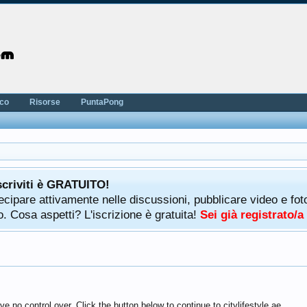
nco
Risorse
PuntaPong
scriviti è GRATUITO!
rtecipare attivamente nelle discussioni, pubblicare video e f
. Cosa aspetti? L'iscrizione è gratuita!
Sei già registrato/
 no control over. Click the button below to continue to citylifestyle.ae.