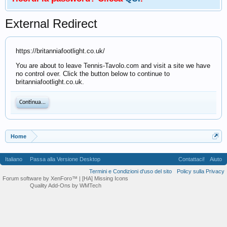
External Redirect
https://britanniafootlight.co.uk/
You are about to leave Tennis-Tavolo.com and visit a site we have
no control over. Click the button below to continue to
britanniafootlight.co.uk.
Continua...
Home
Italiano
Passa alla Versione Desktop
Contattaci!
Aiuto
Termini e Condizioni d'uso del sito
Policy sulla Privacy
Forum software by XenForo™
| [HA] Missing Icons
Quality Add-Ons by WMTech