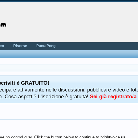
nco
Risorse
PuntaPong
scriviti è GRATUITO!
rtecipare attivamente nelle discussioni, pubblicare video e f
. Cosa aspetti? L'iscrizione è gratuita!
Sei già registrato/
e no control over. Click the button below to continue to brightvoice.us.