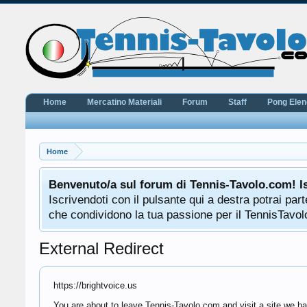
Home
Mercatino Materiali
Forum
Staff
Pong Ele
Home
Benvenuto/a sul forum di Tennis-Tavolo.com! I
Iscrivendoti con il pulsante qui a destra potrai pa
che condividono la tua passione per il TennisTavolo
External Redirect
https://brightvoice.us
You are about to leave Tennis-Tavolo.com and visit a site we hav