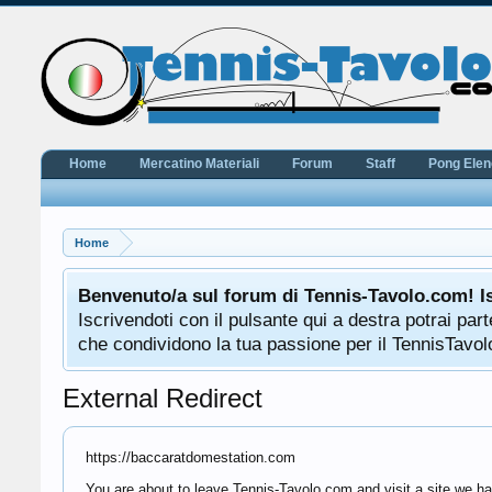
Home
Mercatino Materiali
Forum
Staff
Pong Ele
Home
Benvenuto/a sul forum di Tennis-Tavolo.com! I
Iscrivendoti con il pulsante qui a destra potrai pa
che condividono la tua passione per il TennisTavolo
External Redirect
https://baccaratdomestation.com
You are about to leave Tennis-Tavolo.com and visit a site we ha