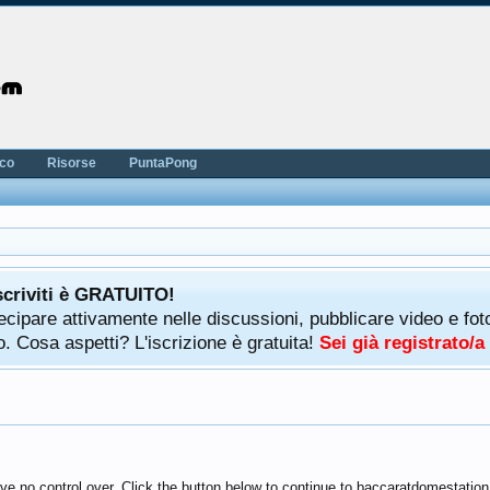
nco
Risorse
PuntaPong
scriviti è GRATUITO!
rtecipare attivamente nelle discussioni, pubblicare video e f
. Cosa aspetti? L'iscrizione è gratuita!
Sei già registrato/
ve no control over. Click the button below to continue to baccaratdomestatio